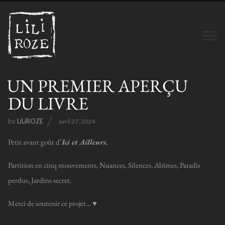
UN PREMIER APERÇU
DU LIVRE
by
LiLiROZE
avril 27, 2024
Petit avant goût d’
Ici et Ailleurs.
Partition en cinq mouvements, Nuances, Silences, Abîmes, Paradis
perdus, Jardins secret.
Merci de soutenir ce projet… ♥️