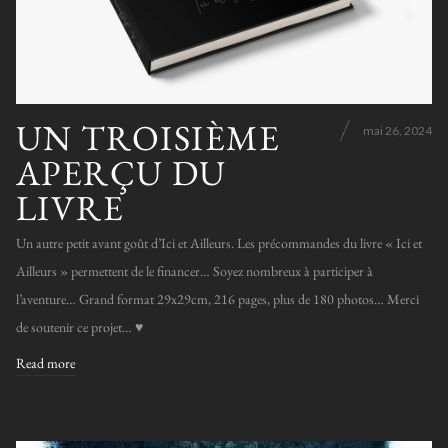
UN TROISIÈME
mai 26, 2024
APERÇU DU
LIVRE
Un autre petit avant goût d’Ici et Ailleurs. Les précommandes du livre « Ici et
Ailleurs » permettent de le financer… Soyez nombreux à participer à
l’aventure… Grand format 29x29cm, 216 pages, plus de 180 photos… Merci
de soutenir ce projet… ♥️
Read more