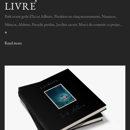
LIVRE
Petit avant goût d’Ici et Ailleurs. Partition en cinq mouvements, Nuances,
Silences, Abîmes, Paradis perdus, Jardins secret. Merci de soutenir ce projet…
♥️
Read more