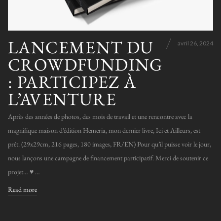
LANCEMENT DU
avril 26, 2024
CROWDFUNDING
: PARTICIPEZ À
L’AVENTURE
Après des années de photos, des mois de travail et une rencontre avec la
magnifique maison d’édition Hemeria, mon dernier livre, Ici et Ailleurs, est
prêt. (29x29cm, 216 pages, 180 images, FR/EN) Pour qu’il puisse voir le jour,
nous lançons une campagne de financement participatif. Merci de soutenir ce
projet… ♥️ …
Read more