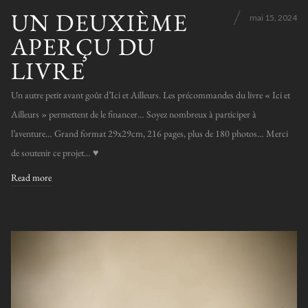
UN DEUXIÈME
mai 15, 2024
APERÇU DU
LIVRE
Un autre petit avant goût d’Ici et Ailleurs. Les précommandes du livre « Ici et
Ailleurs » permettent de le financer… Soyez nombreux à participer à
l’aventure… Grand format 29x29cm, 216 pages, plus de 180 photos… Merci
de soutenir ce projet… ♥️
Read more