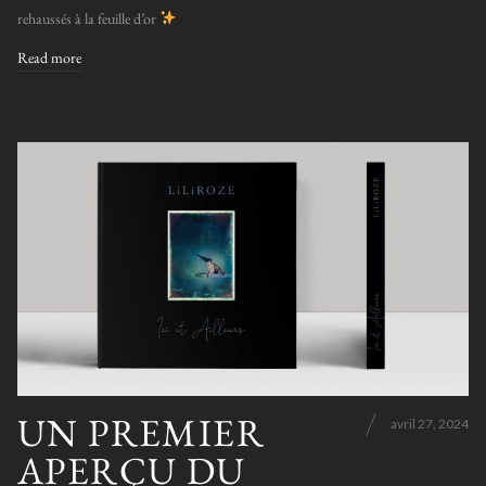
rehaussés à la feuille d’or
Read more
UN PREMIER
avril 27, 2024
APERÇU DU